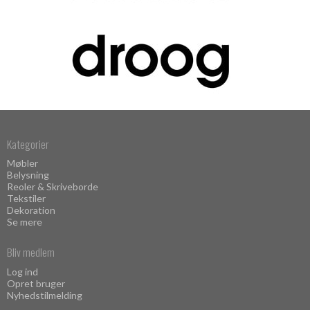
Kategorier
Møbler
Belysning
Reoler & Skriveborde
Tekstiler
Dekoration
Se mere
Bliv medlem
Log ind
Opret bruger
Nyhedstilmelding