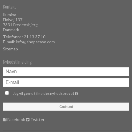
Kontakt
Ilumina
Fiolvej 137
7331 Fredensbjerg
Danmark
Telefonnr.:
21 13 37 10
E-mail
:
info@shopscase.com
Sitemap
Nyhedstilmelding
Jeg vil gerne tilmeldes nyhedsbrevet
Godkend
Facebook
Twitter